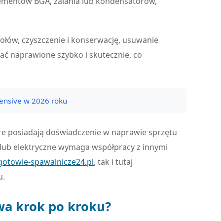
lementów BGA, zalania lub kondensatorów,
ołów, czyszczenie i konserwację, usuwanie
ć naprawione szybko i skutecznie, co
fensive w 2026 roku
re posiadają doświadczenie w naprawie sprzętu
ub elektryczne wymaga współpracy z innymi
otowie-spawalnicze24.pl
, tak i tutaj
u.
wa krok po kroku?