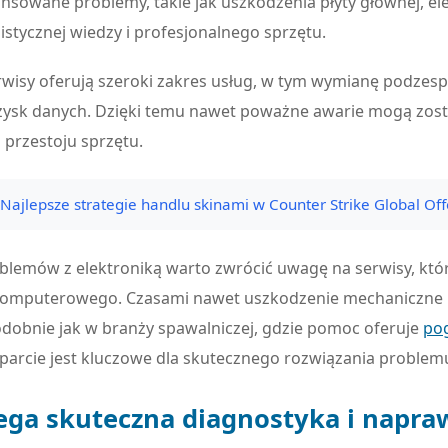
nsowane problemy, takie jak uszkodzenia płyty głównej, e
stycznej wiedzy i profesjonalnego sprzętu.
rwisy oferują szeroki zakres usług, w tym wymianę podzesp
ysk danych. Dzięki temu nawet poważne awarie mogą zosta
 przestoju sprzętu.
Najlepsze strategie handlu skinami w Counter Strike Global Of
lemów z elektroniką warto zwrócić uwagę na serwisy, któ
omputerowego. Czasami nawet uszkodzenie mechaniczne l
podobnie jak w branży spawalniczej, gdzie pomoc oferuje
pog
parcie jest kluczowe dla skutecznego rozwiązania problem
iega skuteczna diagnostyka i napra