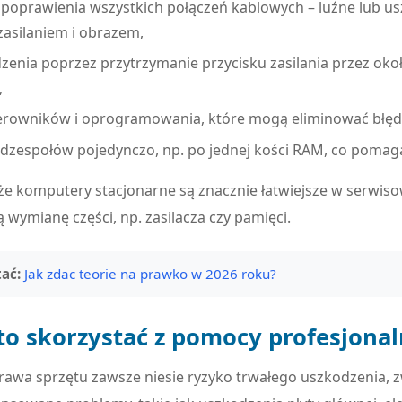
 poprawienia wszystkich połączeń kablowych – luźne lub u
asilaniem i obrazem,
dzenia poprzez przytrzymanie przycisku zasilania przez oko
,
sterowników i oprogramowania, które mogą eliminować błęd
dzespołów pojedynczo, np. po jednej kości RAM, co pomag
że komputery stacjonarne są znacznie łatwiejsze w serwisow
ą wymianę części, np. zasilacza czy pamięci.
ać:
Jak zdac teorie na prawko w 2026 roku?
to skorzystać z pomocy profesjona
awa sprzętu zawsze niesie ryzyko trwałego uszkodzenia, 