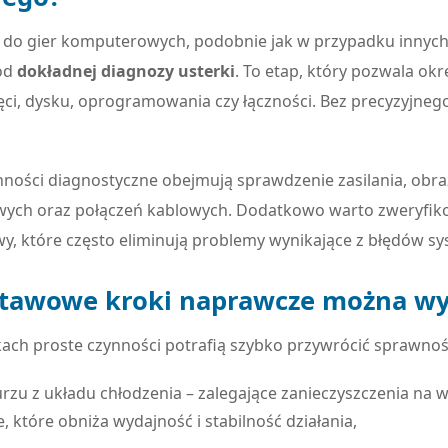
 do gier komputerowych, podobnie jak w przypadku inny
 od
dokładnej diagnozy usterki
. To etap, który pozwala okr
ęci, dysku, oprogramowania czy łączności. Bez precyzyjneg
ości diagnostyczne obejmują sprawdzenie zasilania, obraz
wych oraz połączeń kablowych. Dodatkowo warto zweryfik
y, które często eliminują problemy wynikające z błędów sy
stawowe kroki naprawcze można wy
ach proste czynności potrafią szybko przywrócić sprawno
urzu z układu chłodzenia – zalegające zanieczyszczenia na 
 które obniża wydajność i stabilność działania,