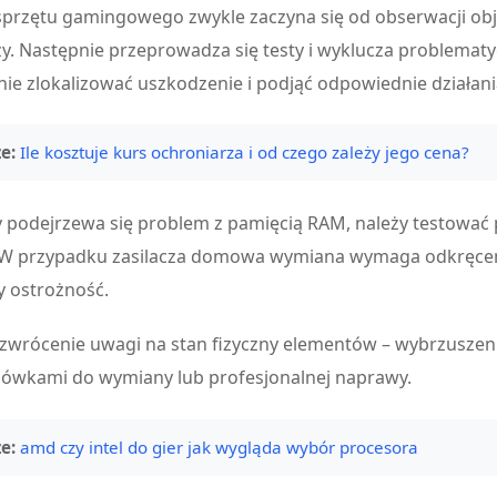
przętu gamingowego zwykle zaczyna się od obserwacji ob
y. Następnie przeprowadza się testy i wyklucza problemat
nie zlokalizować uszkodzenie i podjąć odpowiednie działan
e:
Ile kosztuje kurs ochroniarza i od czego zależy jego cena?
 podejrzewa się problem z pamięcią RAM, należy testować p
 W przypadku zasilacza domowa wymiana wymaga odkręceni
y ostrożność.
 zwrócenie uwagi na stan fizyczny elementów – wybrzuszeni
ówkami do wymiany lub profesjonalnej naprawy.
e:
amd czy intel do gier jak wygląda wybór procesora