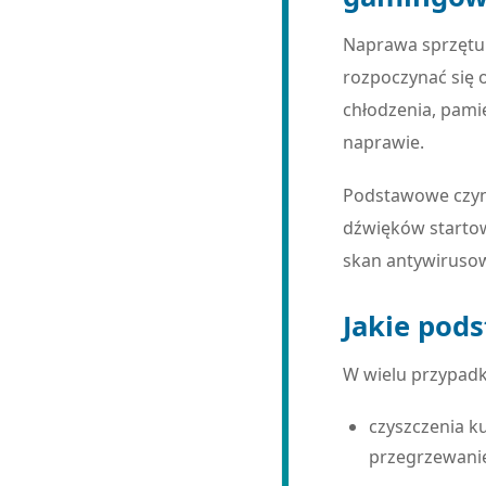
Naprawa sprzętu
rozpoczynać się
chłodzenia, pami
naprawie.
Podstawowe czynn
dźwięków starto
skan antywirusow
Jakie pod
W wielu przypadk
czyszczenia k
przegrzewanie,