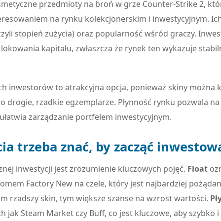
metyczne przedmioty na broń w grze Counter-Strike 2, któr
esowaniem na rynku kolekcjonerskim i inwestycyjnym. Ich w
czyli stopień zużycia) oraz popularność wśród graczy. Inwes
lokowania kapitału, zwłaszcza że rynek ten wykazuje stabil
ch inwestorów to atrakcyjna opcja, ponieważ skiny można
po drogie, rzadkie egzemplarze. Płynność rynku pozwala n
ułatwia zarządzanie portfelem inwestycyjnym.
cia trzeba znać, by zacząć inwesto
nej inwestycji jest zrozumienie kluczowych pojęć.
Float
ozn
iomem Factory New na czele, który jest najbardziej pożąda
 im rzadszy skin, tym większe szanse na wzrost wartości.
Pł
h jak Steam Market czy Buff, co jest kluczowe, aby szybko i