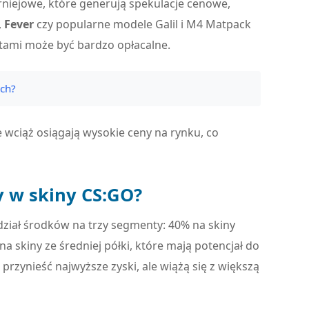
urniejowe, które generują spekulacje cenowe,
,
Fever
czy popularne modele Galil i M4 Matpack
tami może być bardzo opłacalne.
ach?
 wciąż osiągają wysokie ceny na rynku, co
y w skiny CS:GO?
dział środków na trzy segmenty: 40% na skiny
a skiny ze średniej półki, które mają potencjał do
rzynieść najwyższe zyski, ale wiążą się z większą