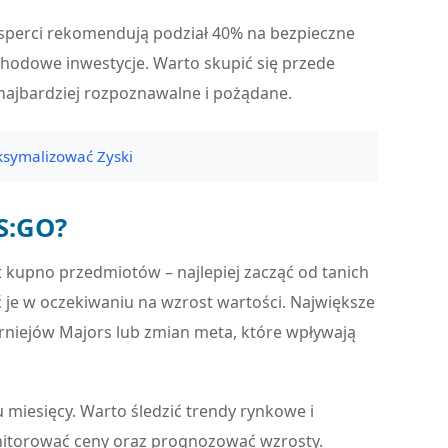
sperci rekomendują podział 40% na bezpieczne
chodowe inwestycje. Warto skupić się przede
 najbardziej rozpoznawalne i pożądane.
ksymalizować Zyski
S:GO?
t kupno przedmiotów – najlepiej zacząć od tanich
ć je w oczekiwaniu na wzrost wartości. Największe
urniejów Majors lub zmian meta, które wpływają
 miesięcy. Warto śledzić trendy rynkowe i
onitorować ceny oraz prognozować wzrosty.