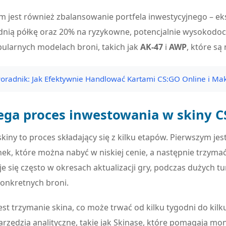
jest również zbalansowanie portfela inwestycyjnego – ek
ednią półkę oraz 20% na ryzykowne, potencjalnie wysokodo
ularnych modelach broni, takich jak
AK-47
i
AWP
, które są
oradnik: Jak Efektywnie Handlować Kartami CS:GO Online i Ma
iega proces inwestowania w skiny C
iny to proces składający się z kilku etapów. Pierwszym jes
ek, które można nabyć w niskiej cenie, a następnie trzyma
e się często w okresach aktualizacji gry, podczas dużych t
onkretnych broni.
t trzymanie skina, co może trwać od kilku tygodni do kilku
rzędzia analityczne, takie jak Skinase, które pomagają m