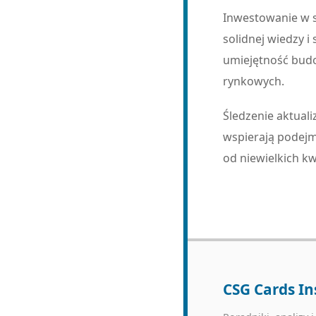
Inwestowanie w s
solidnej wiedzy i
umiejętność bud
rynkowych.
Śledzenie aktual
wspierają podejm
od niewielkich k
CSG Cards In