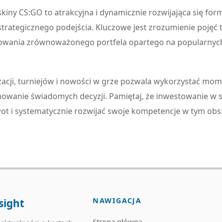
kiny CS:GO to atrakcyjna i dynamicznie rozwijająca się fo
 strategicznego podejścia. Kluczowe jest zrozumienie pojęć 
owania zrównoważonego portfela opartego na popularnych 
izacji, turniejów i nowości w grze pozwala wykorzystać mom
owanie świadomych decyzji. Pamiętaj, że inwestowanie w sk
wot i systematycznie rozwijać swoje kompetencje w tym obs
NAWIGACJA
sight
Strona główna