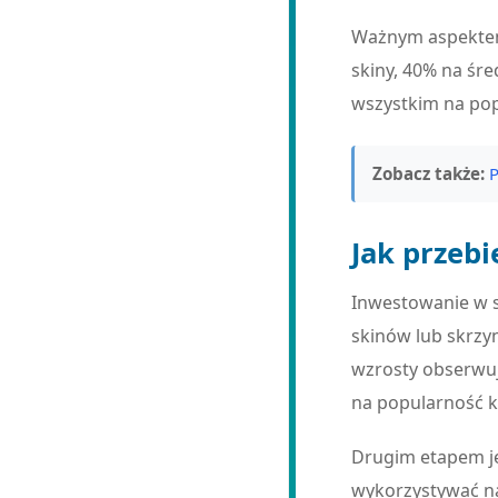
Ważnym aspektem 
skiny, 40% na śr
wszystkim na pop
Zobacz także:
P
Jak przeb
Inwestowanie w sk
skinów lub skrzyn
wzrosty obserwuj
na popularność k
Drugim etapem jes
wykorzystywać na