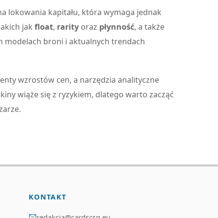
rma lokowania kapitału, która wymaga jednak
takich jak
float
,
rarity
oraz
płynność
, a także
modelach broni i aktualnych trendach
enty wzrostów cen, a narzędzia analityczne
iny wiąże się z ryzykiem, dlatego warto zacząć
zarze.
KONTAKT
redakcja@cardscsg.eu