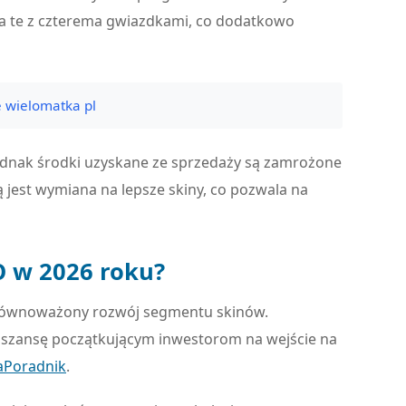
za te z czterema gwiazdkami, co dodatkowo
e wielomatka pl
jednak środki uzyskane ze sprzedaży są zamrożone
 jest wymiana na lepsze skiny, co pozwala na
O w 2026 roku?
 zrównoważony rozwój segmentu skinów.
je szansę początkującym inwestorom na wejście na
aPoradnik
.