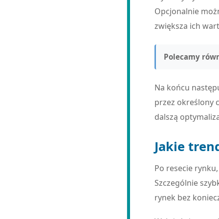
Opcjonalnie możn
zwiększa ich wart
Polecamy równ
Na końcu następu
przez określony 
dalszą optymaliza
Jakie tre
Po resecie rynku
Szczególnie szyb
rynek bez koniec