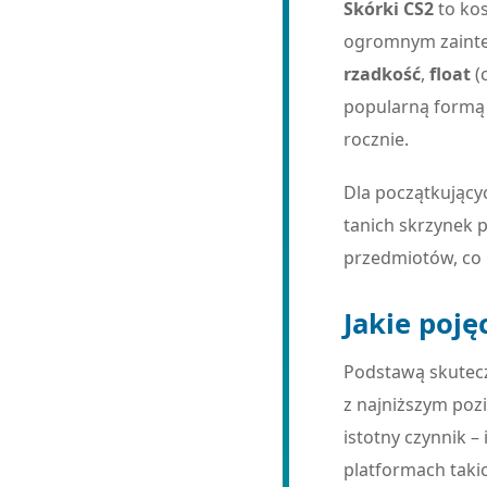
Skórki CS2
to kos
ogromnym zainter
rzadkość
,
float
(
popularną formą 
rocznie.
Dla początkujący
tanich skrzynek 
przedmiotów, co 
Jakie poję
Podstawą skutecz
z najniższym poz
istotny czynnik –
platformach takic