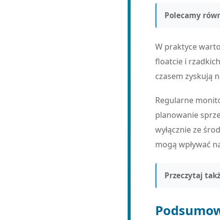
Polecamy równ
W praktyce warto
floatcie i rzadki
czasem zyskują n
Regularne monito
planowanie sprz
wyłącznie ze środ
mogą wpływać na
Przeczytaj takż
Podsumow