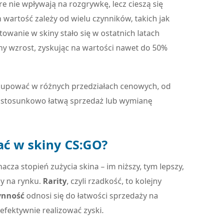
e nie wpływają na rozgrywkę, lecz cieszą się
artość zależy od wielu czynników, takich jak
towanie w skiny stało się w ostatnich latach
ny wzrost, zyskując na wartości nawet do 50%
 kupować w różnych przedziałach cenowych, od
a stosunkowo łatwą sprzedaż lub wymianę
wać w skiny CS:GO?
acza stopień zużycia skina – im niższy, tym lepszy,
ny na rynku.
Rarity
, czyli rzadkość, to kolejny
ynność
odnosi się do łatwości sprzedaży na
 efektywnie realizować zyski.