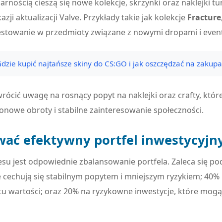
rnością cieszą się nowe kolekcje, skrzynki oraz naklejki t
zji aktualizacji Valve. Przykłady takie jak kolekcje
Fracture
estowanie w przedmioty związane z nowymi dropami i even
dzie kupić najtańsze skiny do CS:GO i jak oszczędzać na zakup
ócić uwagę na rosnący popyt na naklejki oraz crafty, które
onowe obroty i stabilne zainteresowanie społeczności.
wać efektywny portfel inwestycyjn
su jest odpowiednie zbalansowanie portfela. Zaleca się po
 cechują się stabilnym popytem i mniejszym ryzykiem; 40% n
u wartości; oraz 20% na ryzykowne inwestycje, które mogą p