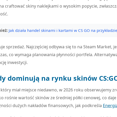
a craftować skiny naklejkami o wysokim popycie, zwłaszc
ość.
ież:
Jak działa handel skinami i kartami w CS GO na przykładzi
je sprzedaż. Najczęściej odbywa się to na Steam Market, 
czas, co wymaga planowania płynności portfela. Alternatywą
cję inwestycji.
ndy dominują na rynku skinów CS:G
, który miał miejsce niedawno, w 2026 roku obserwujemy
ko rośnie wartość skinów ze średniej półki cenowej, co da
zności dużych nakładów finansowych, jak podkreśla
Energi