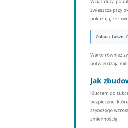
Wciąż dużą popula
zwłaszcza przy oka
pokazują, że inw
Zobacz także:
G
Warto również zwr
potwierdzają mili
Jak zbudo
Kluczem do sukce
bezpieczne, które
szybszego wzrost
zmiennością.